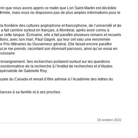
rin que nous avons appris ce matin que Lori Saint-Martin est décédée
onfirmée, mais nous ne disposons pas de plus amples informations pour le
 la frontière des cultures anglophone et francophone, de l’université et de
e a fait carrière surtout en français, à Montréal, après avoir connu à
 cette langue. Écrivaine, elle a fait paraître plusieurs romans et recueils
uctions, avec son mari, Paul Gagné, qui leur ont valu une renommée
e Prix littéraires du Gouverneur général. Elle faisait encore paraître
ui je me prends,
racontant son étonnant parcours, ainsi qu’un essai en
écessaire
.
d’enseignement. Ses recherches portaient surtout sur les questions
 coordonnatrice de la recherche à l’Institut de recherches et d’études
 spécialiste de Gabrielle Roy.
royale du Canada et venait d’être admise à l’Académie des lettres du
éances à sa famille et à ses proches.
18 octobre 2022