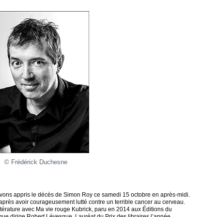
© Frédérick Duchesne
avons appris le décès de Simon Roy ce samedi 15 octobre en après-midi.
après avoir courageusement lutté contre un terrible cancer au cerveau.
ttérature avec Ma vie rouge Kubrick, paru en 2014 aux Éditions du
 que dirige Robert Lévesque. Lauréat du Prix des libraires l’année