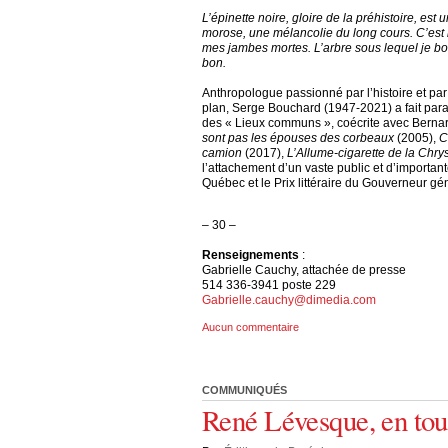
L’épinette noire, gloire de la préhistoire, est
morose, une mélancolie du long cours. C’est l
mes jambes mortes. L’arbre sous lequel je bois
bon.
Anthropologue passionné par l’histoire et par
plan, Serge Bouchard (1947-2021) a fait par
des « Lieux communs », coécrite avec Bernard
sont pas les épouses des corbeaux
(2005),
C
camion
(2017),
L’Allume-cigarette de la Chrys
l’attachement d’un vaste public et d’importan
Québec et le Prix littéraire du Gouverneur g
– 30 –
Renseignements
:
Gabrielle Cauchy, attachée de presse
514 336-3941 poste 229
Gabrielle.cauchy@dimedia.com
Aucun commentaire
COMMUNIQUÉS
René Lévesque, en tout