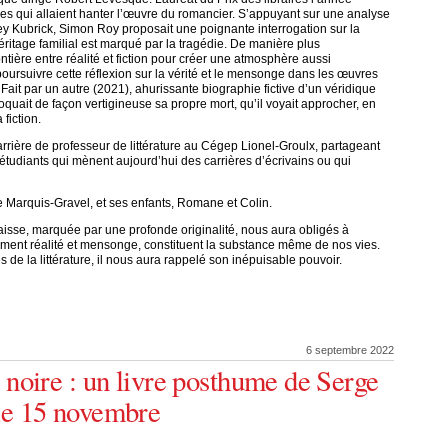
èmes qui allaient hanter l’œuvre du romancier. S’appuyant sur une analyse
ey Kubrick, Simon Roy proposait une poignante interrogation sur la
éritage familial est marqué par la tragédie. De manière plus
rontière entre réalité et fiction pour créer une atmosphère aussi
oursuivre cette réflexion sur la vérité et le mensonge dans les œuvres
Fait par un autre (2021), ahurissante biographie fictive d’un véridique
oquait de façon vertigineuse sa propre mort, qu’il voyait approcher, en
 fiction.
ière de professeur de littérature au Cégep Lionel-Groulx, partageant
étudiants qui mènent aujourd’hui des carrières d’écrivains ou qui
e Marquis-Gravel, et ses enfants, Romane et Colin.
 laisse, marquée par une profonde originalité, nous aura obligés à
lement réalité et mensonge, constituent la substance même de nos vies.
de la littérature, il nous aura rappelé son inépuisable pouvoir.
6 septembre 2022
e noire : un livre posthume de Serge
 le 15 novembre