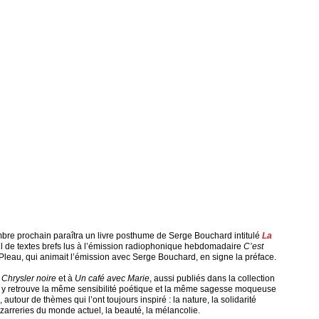
re prochain paraîtra un livre posthume de Serge Bouchard intitulé
La
ueil de textes brefs lus à l’émission radiophonique hebdomadaire
C’est
 Pleau, qui animait l’émission avec Serge Bouchard, en signe la préface.
 Chrysler noire
et à
Un café avec Marie
, aussi publiés dans la collection
y retrouve la même sensibilité poétique et la même sagesse moqueuse
utour de thèmes qui l’ont toujours inspiré : la nature, la solidarité
izarreries du monde actuel, la beauté, la mélancolie.