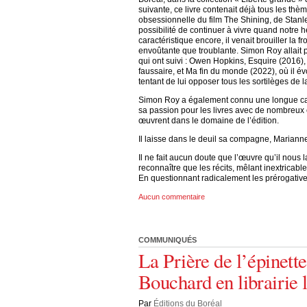
suivante, ce livre contenait déjà tous les th
obsessionnelle du film The Shining, de Stanl
possibilité de continuer à vivre quand notre h
caractéristique encore, il venait brouiller la f
envoûtante que troublante. Simon Roy allait p
qui ont suivi : Owen Hopkins, Esquire (2016), 
faussaire, et Ma fin du monde (2022), où il év
tentant de lui opposer tous les sortilèges de la
Simon Roy a également connu une longue carr
sa passion pour les livres avec de nombreux 
œuvrent dans le domaine de l’édition.
Il laisse dans le deuil sa compagne, Mariann
Il ne fait aucun doute que l’œuvre qu’il nous
reconnaître que les récits, mêlant inextricab
En questionnant radicalement les prérogatives 
Aucun commentaire
COMMUNIQUÉS
La Prière de l’épinett
Bouchard en librairie
Par
Éditions du Boréal