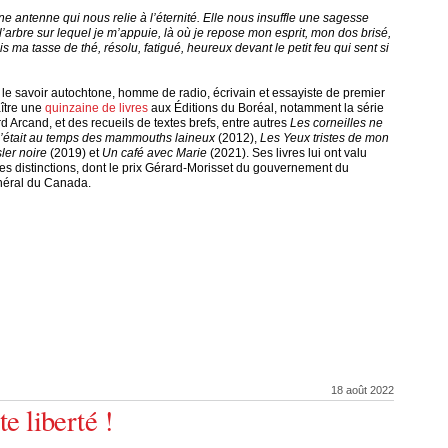
 une antenne qui nous relie à l’éternité. Elle nous insuffle une sagesse
’arbre sur lequel je m’appuie, là où je repose mon esprit, mon dos brisé,
 ma tasse de thé, résolu, fatigué, heureux devant le petit feu qui sent si
 le savoir autochtone, homme de radio, écrivain et essayiste de premier
aître une
quinzaine de livres
aux Éditions du Boréal, notamment la série
 Arcand, et des recueils de textes brefs, entre autres
Les corneilles ne
’était au temps des mammouths laineux
(2012),
Les Yeux tristes de mon
ler noire
(2019) et
Un café avec Marie
(2021). Ses livres lui ont valu
tes distinctions, dont le prix Gérard-Morisset du gouvernement du
énéral du Canada.
18 août 2022
e liberté !