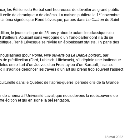
ce, les Éditions du Boréal sont heureuses de dévoiler au grand public
er
 celle de chroniqueur de cinéma. La maison publiera le 1
novembre
de cinéma signées par René Lévesque, parues dans
Le Clairon
de Saint-
dition, le jeune critique de 25 ans y aborde autant les classiques du
 d’ailleurs. Abusant sans vergogne d’un franc-parler dont il a dû se
itique, René Lévesque se révèle un éblouissant styliste. Il y parle des
e.
enthousiasmes (pour
Rome, ville ouverte
ou
Le Diable boiteux,
par
 de prédilection (Ford, Lubitsch, Hitchcock), s’il déploie une inattendue
les entre l’art d’un Jouvet, d’un Fresnay ou d’un Barrault, il sait se
l s’agit de dénoncer les travers d’un art qui prend trop souvent l’aspect
e culturelle dans le Québec de l’après-guerre, période dite de la Grande
ur de cinéma à l’Université Laval, que nous devons la redécouverte de
nte édition et qui en signe la présentation.
18 mai 2022