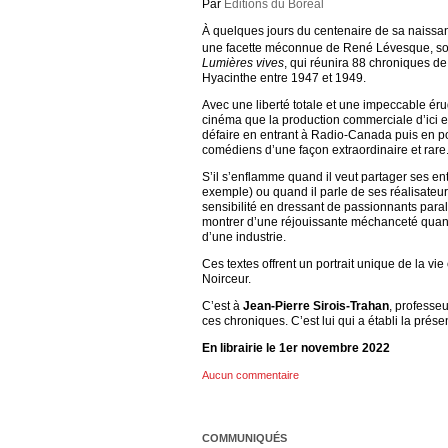
Par
Éditions du Boréal
À quelques jours du centenaire de sa naissan
une facette méconnue de René Lévesque, soit
Lumières vives
, qui réunira 88 chroniques 
Hyacinthe entre 1947 et 1949.
Avec une liberté totale et une impeccable éru
cinéma que la production commerciale d’ici et
défaire en entrant à Radio-Canada puis en pol
comédiens d’une façon extraordinaire et rar
S’il s’enflamme quand il veut partager ses 
exemple) ou quand il parle de ses réalisateurs
sensibilité en dressant de passionnants parallè
montrer d’une réjouissante méchanceté quand i
d’une industrie.
Ces textes offrent un portrait unique de la vi
Noirceur.
C’est à
Jean-Pierre Sirois-Trahan
, professe
ces chroniques. C’est lui qui a établi la prése
En librairie le 1er novembre 2022
Aucun commentaire
COMMUNIQUÉS