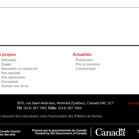
À propos
Actualités
Historique
Événement
Équipe
Prix et mentions
Soumettre un manuscrit
Communiqué
Nos lauréats
Nos partenaires
Documents
Acheter nos livres
3970, rue Saint-Ambroise, Montréal (Québec), Canada H4C 2C7
boreal
Tél
: (514) 287-7401
Téléc
: (514) 287-7664
 peuvent être reproduites sans l'autorisation des Éditions du Boréal.