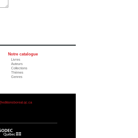
Notre catalogue
Livres
Auteurs
Collections
Thèmes
Genres
@editionsboreal.qc.ca