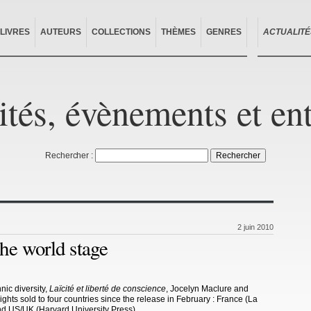
LIVRES
AUTEURS
COLLECTIONS
THÈMES
GENRES
ACTUALITÉ
ités, évènements et en
Rechercher :
2 juin 2010
he world stage
ic diversity,
Laïcité et liberté de conscience
, Jocelyn Maclure and
ghts sold to four countries since the release in February : France (La
and US/UK (Harvard University Press).