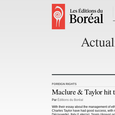
Actual
FOREIGN RIGHTS
Maclure & Taylor hit t
Par
Éditions du Boréal
With their essay about the management of ethn
Charles Taylor have had good success, with ri
Découverte), Italy (Laterza), Spain (Anaya) 