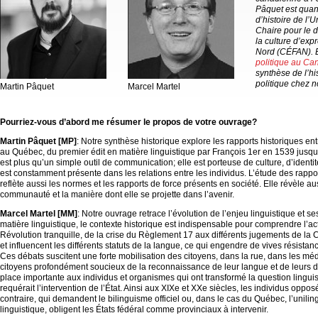
Pâquet est quan
d’histoire de l’U
Chaire pour le 
la culture d’ex
Nord (CÉFAN). E
politique au Ca
synthèse de l’hi
politique chez n
Martin Pâquet
Marcel Martel
–
Pourriez-vous d’abord me résumer le propos de votre ouvrage?
Martin Pâquet [MP]
: Notre synthèse historique explore les rapports historiques en
au Québec, du premier édit en matière linguistique par François 1er en 1539 jusqu
est plus qu’un simple outil de communication; elle est porteuse de culture, d’identit
est constamment présente dans les relations entre les individus. L’étude des rapport
reflète aussi les normes et les rapports de force présents en société. Elle révèle au
communauté et la manière dont elle se projette dans l’avenir.
Marcel Martel [MM]
: Notre ouvrage retrace l’évolution de l’enjeu linguistique et 
matière linguistique, le contexte historique est indispensable pour comprendre l’ac
Révolution tranquille, de la crise du Règlement 17 aux différents jugements de la 
et influencent les différents statuts de la langue, ce qui engendre de vives résistan
Ces débats suscitent une forte mobilisation des citoyens, dans la rue, dans les mé
citoyens profondément soucieux de la reconnaissance de leur langue et de leurs d
place importante aux individus et organismes qui ont transformé la question linguis
requérait l’intervention de l’État. Ainsi aux XIXe et XXe siècles, les individus opposé
contraire, qui demandent le bilinguisme officiel ou, dans le cas du Québec, l’unil
linguistique, obligent les États fédéral comme provinciaux à intervenir.