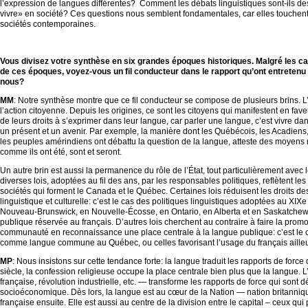
l’expression de langues différentes? Comment les débats linguistiques sont-ils d
vivre» en société? Ces questions nous semblent fondamentales, car elles touchent
sociétés contemporaines.
–
Vous divisez votre synthèse en six grandes époques historiques. Malgré les c
de ces époques, voyez-vous un fil conducteur dans le rapport qu’ont entretenu l
nous?
MM
: Notre synthèse montre que ce fil conducteur se compose de plusieurs brins. L
l’action citoyenne. Depuis les origines, ce sont les citoyens qui manifestent en fav
de leurs droits à s’exprimer dans leur langue, car parler une langue, c’est vivre 
un présent et un avenir. Par exemple, la manière dont les Québécois, les Acadiens
les peuples amérindiens ont débattu la question de la langue, atteste des moyens
comme ils ont été, sont et seront.
Un autre brin est aussi la permanence du rôle de l’État, tout particulièrement avec le
diverses lois, adoptées au fil des ans, par les responsables politiques, reflètent les 
sociétés qui forment le Canada et le Québec. Certaines lois réduisent les droits des
linguistique et culturelle: c’est le cas des politiques linguistiques adoptées au XI
Nouveau-Brunswick, en Nouvelle-Écosse, en Ontario, en Alberta et en Saskatchewan
publique réservée au français. D’autres lois cherchent au contraire à faire la pr
communauté en reconnaissance une place centrale à la langue publique: c’est le c
comme langue commune au Québec, ou celles favorisant l’usage du français aille
MP
: Nous insistons sur cette tendance forte: la langue traduit les rapports de forc
siècle, la confession religieuse occupe la place centrale bien plus que la langue. 
française, révolution industrielle, etc. — transforme les rapports de force qui sont
socioéconomique. Dès lors, la langue est au cœur de la Nation — nation britanni
française ensuite. Elle est aussi au centre de la division entre le capital – ceux qu