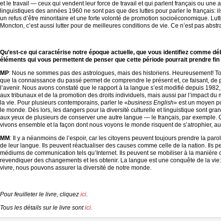
et le travail — ceux qui vendent leur force de travail et qui parlent français ou une 
linguistiques des années 1960 ne sont pas que des luttes pour parler le français: il
un refus d’être minoritaire et une forte volonté de promotion socioéconomique. Lutt
Moncton, c’est aussi lutter pour de meilleures conditions de vie. Ce n’est pas abstra
–
Qu’est-ce qui caractérise notre époque actuelle, que vous identifiez comme d
éléments qui vous permettent de penser que cette période pourrait prendre fi
MP
: Nous ne sommes pas des astrologues, mais des historiens. Heureusement! T
que la connaissance du passé permet de comprendre le présent et, ce faisant, de 
l’avenir. Nous avons constaté que le rapport à la langue s’est modifié depuis 198
aux tribunaux et de la promotion des droits individuels, mais aussi par l’impact d
la vie. Pour plusieurs contemporains, parler le «
business English
» est un moyen p
le monde. Dès lors, les dangers pour la diversité culturelle et linguistique sont gran
aux yeux de plusieurs de conserver une autre langue — le français, par exemple. 
vivons ensemble et la façon dont nous voyons le monde risquent de s’atrophier, au p
MM
: Il y a néanmoins de l’espoir, car les citoyens peuvent toujours prendre la paro
de leur langue. Ils peuvent réactualiser des causes comme celle de la nation. Ils 
médiums de communication tels qu’Internet. Ils peuvent se mobiliser à la manière 
revendiquer des changements et les obtenir. La langue est une conquête de la vie:
vivre, nous pouvons assurer la diversité de notre monde.
–
Pour feuilleter le livre, cliquez
ici
.
Tous les détails sur le livre sont
ici
.