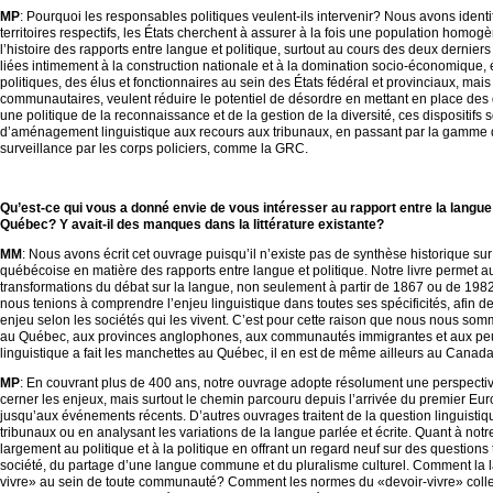
MP
: Pourquoi les responsables politiques veulent-ils intervenir? Nous avons identif
territoires respectifs, les États cherchent à assurer à la fois une population homogèn
l’histoire des rapports entre langue et politique, surtout au cours des deux derniers
liées intimement à la construction nationale et à la domination socio-économique, 
politiques, des élus et fonctionnaires au sein des États fédéral et provinciaux, ma
communautaires, veulent réduire le potentiel de désordre en mettant en place des d
une politique de la reconnaissance et de la gestion de la diversité, ces dispositifs so
d’aménagement linguistique aux recours aux tribunaux, en passant par la gamme 
surveillance par les corps policiers, comme la GRC.
–
Qu’est-ce qui vous a donné envie de vous intéresser au rapport entre la langue 
Québec? Y avait-il des manques dans la littérature existante?
MM
: Nous avons écrit cet ouvrage puisqu’il n’existe pas de synthèse historique s
québécoise en matière des rapports entre langue et politique. Notre livre permet 
transformations du débat sur la langue, non seulement à partir de 1867 ou de 1982,
nous tenions à comprendre l’enjeu linguistique dans toutes ses spécificités, afin de
enjeu selon les sociétés qui les vivent. C’est pour cette raison que nous nous som
au Québec, aux provinces anglophones, aux communautés immigrantes et aux peup
linguistique a fait les manchettes au Québec, il en est de même ailleurs au Canada
MP
: En couvrant plus de 400 ans, notre ouvrage adopte résolument une perspecti
cerner les enjeux, mais surtout le chemin parcouru depuis l’arrivée du premier E
jusqu’aux événements récents. D’autres ouvrages traitent de la question linguistiqu
tribunaux ou en analysant les variations de la langue parlée et écrite. Quant à notre
largement au politique et à la politique en offrant un regard neuf sur des questions t
société, du partage d’une langue commune et du pluralisme culturel. Comment la l
vivre» au sein de toute communauté? Comment les normes du «devoir-vivre» collect