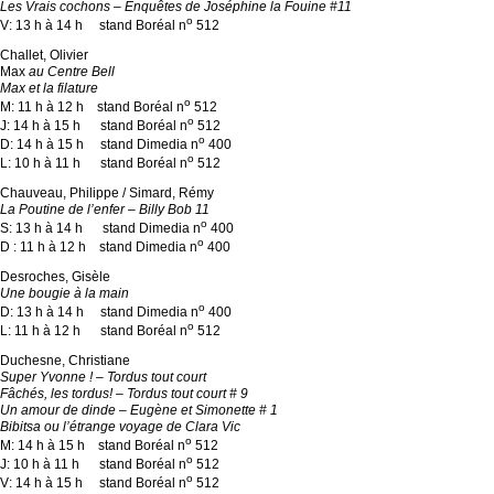
Les Vrais cochons – Enquêtes de Joséphine la Fouine #11
o
V: 13 h à 14 h stand Boréal n
512
Challet, Olivier
Max
au Centre Bell
Max et la filature
o
M: 11 h à 12 h stand Boréal n
512
o
J: 14 h à 15 h stand Boréal n
512
o
D: 14 h à 15 h stand Dimedia n
400
o
L: 10 h à 11 h stand Boréal n
512
Chauveau, Philippe / Simard, Rémy
La Poutine de l’enfer – Billy Bob 11
o
S: 13 h à 14 h stand Dimedia n
400
o
D : 11 h à 12 h stand Dimedia n
400
Desroches, Gisèle
Une bougie à la main
o
D: 13 h à 14 h stand Dimedia n
400
o
L: 11 h à 12 h stand Boréal n
512
Duchesne, Christiane
Super Yvonne ! – Tordus tout court
Fâchés, les tordus! – Tordus tout court # 9
Un amour de dinde – Eugène et Simonette # 1
Bibitsa ou l’étrange voyage de Clara Vic
o
M: 14 h à 15 h stand Boréal n
512
o
J: 10 h à 11 h stand Boréal n
512
o
V: 14 h à 15 h stand Boréal n
512