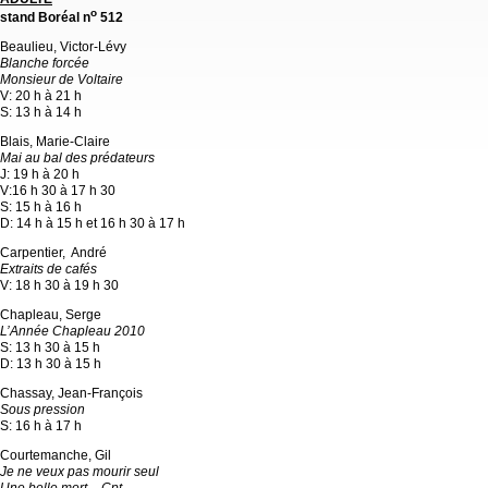
o
stand Boréal n
512
Beaulieu, Victor-Lévy
Blanche forcée
Monsieur de Voltaire
V: 20 h à 21 h
S: 13 h à 14 h
Blais, Marie-Claire
Mai au bal des prédateurs
J: 19 h à 20 h
V:16 h 30 à 17 h 30
S: 15 h à 16 h
D: 14 h à 15 h et 16 h 30 à 17 h
Carpentier, André
Extraits de cafés
V: 18 h 30 à 19 h 30
Chapleau, Serge
L’Année Chapleau 2010
S: 13 h 30 à 15 h
D: 13 h 30 à 15 h
Chassay, Jean-François
Sous pression
S: 16 h à 17 h
Courtemanche, Gil
Je ne veux pas mourir seul
Une belle mort – Cpt