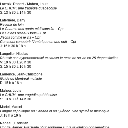
Lacroix, Robert / Maheu, Louis
Le CHUM : une tragédie québécoise
S: 13 h 30 à 14 h 30
Laferrière, Dany
Revenir de loin
Le Charme des après-midi sans fin – Cpt
Le Cri des oiseaux fous – Cpt
J’écris comme je vis – Cpt
Comment conquérir l’Amérique en une nuit – Cpt
J: 16 h 30 à 18 h
Langelier, Nicolas
Réussir son hypermodernité et sauver le reste de sa vie en 25 étapes faciles
V: 19 h 30 à 20 h 30
S: 15 h 30 à 16 h 30
Laurence, Jean-Christophe
Guide du Montréal multiple
D: 15 h à 16 h
Maheu, Louis
Le CHUM : une tragédie québécoise
S: 13 h 30 à 14 h 30
Martel, Marcel
Langue et politique au Canada et au Québec. Une synthèse historique
J: 18 h à 19 h
Nadeau, Christian
Contre Harper. Bref traité philosophique sur la révolution conservatrice