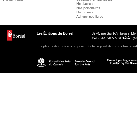
Nos lauréats
Nos partenaires
Documents
Acheter nos livres
Les Éditions du Boréal
3970, rue Saint-Ambroise, M
Tél
: (514) 287-7401
Téléc
: (
Les photos des auteurs ne peuvent être reproduites sans l'autorisat