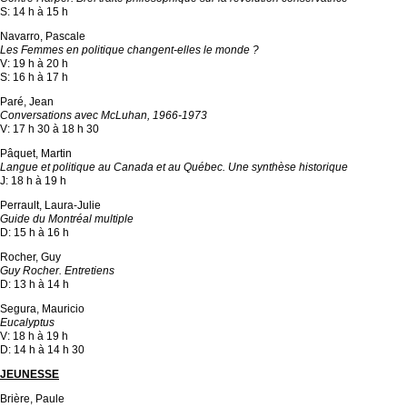
S: 14 h à 15 h
Navarro, Pascale
Les Femmes en politique changent-elles le monde ?
V: 19 h à 20 h
S: 16 h à 17 h
Paré, Jean
Conversations avec McLuhan, 1966-1973
V: 17 h 30 à 18 h 30
Pâquet, Martin
Langue et politique au Canada et au Québec. Une synthèse historique
J: 18 h à 19 h
Perrault, Laura-Julie
Guide du Montréal multiple
D: 15 h à 16 h
Rocher, Guy
Guy Rocher. Entretiens
D: 13 h à 14 h
Segura, Mauricio
Eucalyptus
V: 18 h à 19 h
D: 14 h à 14 h 30
JEUNESSE
Brière, Paule