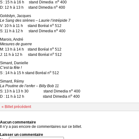
o
S : 15 h à 16 h stand Dimedia n
400
o
D: 12 h à 13 h stand Dimedia n
400
Goldstyn, Jacques
Le Sang des sirènes – Laurie l’intrépide 7
o
V: 10 h à 11 h stand Boréal n
512
o
S: 11 h à 12 h stand Dimedia n
400
Marois, André
Mesures de guerre
o
M: 13 h à 14 h stand Boréal n
512
o
J: 11 h à 12 h stand Boréal n
512
Simard, Danielle
C’est ta fête !
o
S : 14 h à 15 h stand Boréal n
512
Simard, Rémy
La Poutine de l’enfer – Billy Bob 11
o
S: 13 h à 13 h 30 stand Dimedia n
400
o
D : 11 h à 12 h stand Dimedia n
400
« Billet précédent
Aucun commentaire
Il n’y a pas encore de commentaires sur ce billet.
Laisser un commentaire