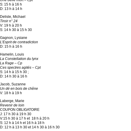
S: 15 h à 16 h
D: 13 h à 14 h
Delisle, Michael
Tiroir n° 24
V: 19 h à 20 h
S: 14 h 30 à 15 h 30
Gagnon, Lysiane
L’Esprit de contradiction
D: 15 h à 16 h
Hamelin, Louis
La Constellation du lynx
La Rage – Cp
Ces spectres agités – Cpt
S: 14 h à 15 h 30 ;
D: 14 h 30 à 16 h
Jacob, Suzanne
Un dé en bois de chêne
V: 18 h à 19 h
Laberge, Marie
Revenir de loin
COUPON OBLIGATOIRE
J: 17 h 30 à 19 h 30
V:15 h 30 à 17 h et 18 h à 20 h
S: 12 h à 14 h et 16 h à 18 h
D: 12 h à 13 h 30 et 14 h 30 à 16 h 30