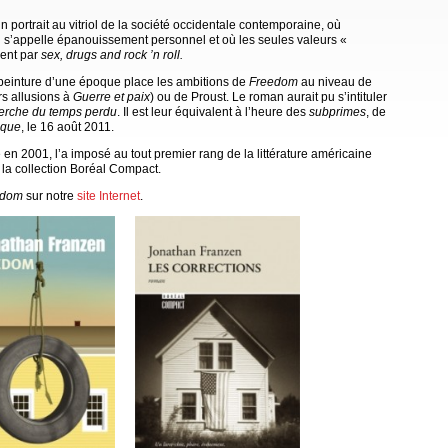
n portrait au vitriol de la société occidentale contemporaine, où
rtu s’appelle épanouissement personnel et où les seules valeurs «
ment par
sex, drugs and rock ’n roll.
 peinture d’une époque place les ambitions de
Freedom
au niveau de
rs allusions à
Guerre et paix
) ou de Proust. Le roman aurait pu s’intituler
herche du temps perdu
. Il est leur équivalent à l’heure des
subprimes
, de
ique
, le 16 août 2011.
é en 2001, l’a imposé au tout premier rang de la littérature américaine
ns la collection Boréal Compact.
edom
sur notre
site Internet
.