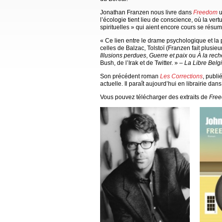
Jonathan Franzen nous livre dans
Freedom
u
l’écologie tient lieu de conscience, où la ve
spirituelles » qui aient encore cours se résu
« Ce lien entre le drame psychologique et la
celles de Balzac, Tolstoï (Franzen fait plusieu
Illusions perdues
,
Guerre et paix
ou
À la rec
Bush, de l’Irak et de Twitter. » –
La Libre Belg
Son précédent roman
Les Corrections
, publi
actuelle. Il paraît aujourd’hui en librairie da
Vous pouvez télécharger des extraits de
Fre