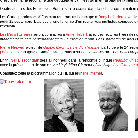
C’est la semaine prochaine que débutera le 17
Festival international de la littéra
Quatre auteurs des Éditions du Boréal sont présents dans la riche programmation d
Les Correspondances d’Eastman rendront un hommage à
Dany Laferrière
avec le
jeudi 22 septembre. La pièce prend la forme d’un récit à voix multiples composé d’
l’écrivain.
Les Midis littéraires
seront consacrés à
Anne Hébert
, avec des lectures tirées des
mademoiselle et le lieutenant anglais
,
Le Premier Jardin
,
Les Chambres de bois
e
Pierre Nepveu
, auteur de
Gaston Miron, La vie d’un homme
, participera le 24 se
poète
, en compagnie d’André Gladu, réalisateur de
Gaston Miron
–
Les outils du 
Enfin,
Neil Bissoondath
sera à l’honneur dans la rencontre bilingue
Reading, un a
avec la présentation de son œuvre
Unyielding Clamour of the Night
/
La Clameur d
Consultez toute la programmation du FIL sur leur
site Internet
.