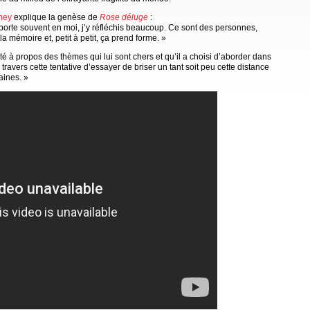
mey
explique la genèse de
Rose déluge
:
le porte souvent en moi, j’y réfléchis beaucoup. Ce sont des personnes,
a mémoire et, petit à petit, ça prend forme. »
té à propos des thèmes qui lui sont chers et qu’il a choisi d’aborder dans
 travers cette tentative d’essayer de briser un tant soit peu cette distance
aines. »