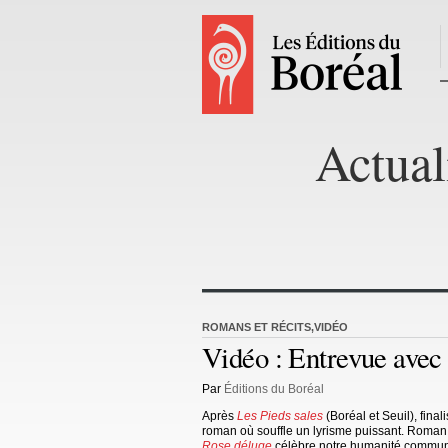
Actual
ROMANS ET RÉCITS
,
VIDÉO
Vidéo : Entrevue av
Par
Éditions du Boréal
Après
Les Pieds sales
(Boréal et Seuil), fina
roman où souffle un lyrisme puissant. Roman 
Rose déluge
célèbre notre humanité commune 