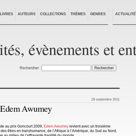
LIVRES
AUTEURS
COLLECTIONS
THÈMES
GENRES
ACTUALITÉ
ités, évènements et en
Rechercher :
29 septembre 2011
ec Edem Awumey
liste au prix Goncourt 2009,
Edem Awumey
revient avec un troisième
des êtres en transhumance, de l’Afrique à l’Amérique, du Sud au Nord,
au milieu de l’effrayante fragilité du monde.