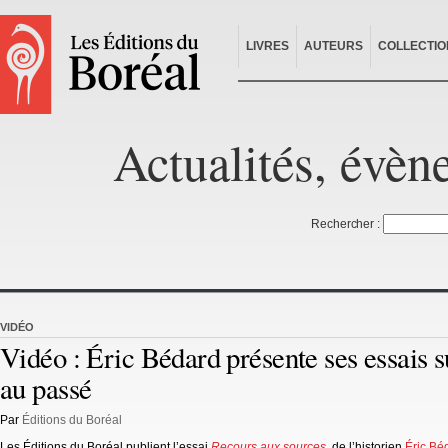
LIVRES
AUTEURS
COLLECTIO
Actualités, évèn
Rechercher :
VIDÉO
Vidéo : Éric Bédard présente ses essais s
au passé
Par
Éditions du Boréal
Les Éditions du Boréal publient l’essai
Recours aux sources
,
de l’historien
Éric Bé