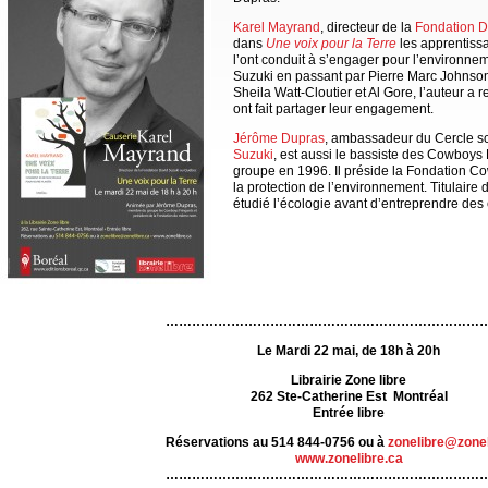
Karel Mayrand
, directeur de la
Fondation D
dans
Une voix pour la Terre
les apprentissa
l’ont conduit à s’engager pour l’environne
Suzuki en passant par Pierre Marc Johnson
Sheila Watt-Cloutier et Al Gore, l’auteur a 
ont fait partager leur engagement.
Jérôme Dupras
, ambassadeur du Cercle sc
Suzuki
, est aussi le bassiste des Cowboys 
groupe en 1996. Il préside la Fondation C
la protection de l’environnement. Titulaire 
étudié l’écologie avant d’entreprendre de
ppppppppppppppppppppp
ppppppppppppppppppp
^^^^^^^^^^
………………………………………………………………
Le Mardi 22 mai, de 18h à 20h
Librairie Zone libre
262 Ste-Catherine Est Montréal
Entrée libre
Réservations au 514 844-0756 ou à
zonelibre@zonel
www.zonelibre.ca
………………………………………………………………