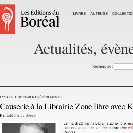
LIVRES
AUTEURS
COLLECTIO
Actualités, évèn
Rechercher :
ESSAIS ET DOCUMENTS
,
ÉVÉNEMENTS
Causerie à la Librairie Zone libre avec
Par
Éditions du Boréal
Le mardi 22 mai, la Librairie Zone libre reç
causerie autour de son récent livre
Une voi
Dupras.