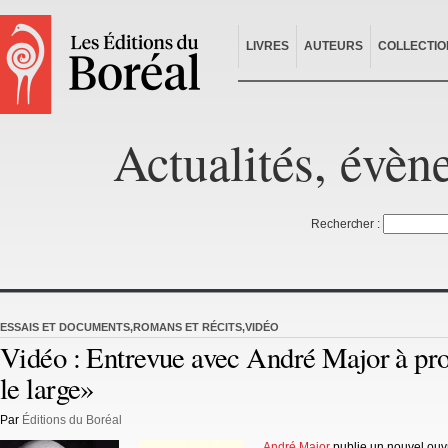
LIVRES
AUTEURS
COLLECTIO
Actualités, évèn
Rechercher :
ESSAIS ET DOCUMENTS
,
ROMANS ET RÉCITS
,
VIDÉO
Vidéo : Entrevue avec André Major à pr
le large»
Par
Éditions du Boréal
André Major
publie un nouvel ou