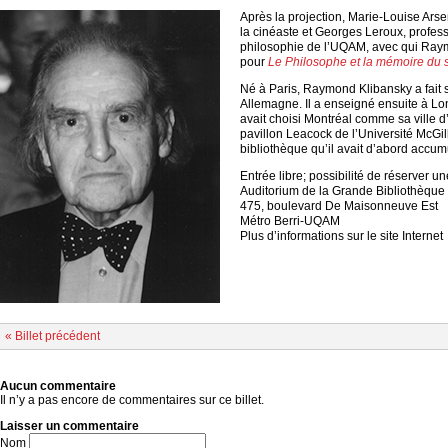
Après la projection, Marie-Louise Ars
la cinéaste et Georges Leroux, profe
philosophie de l’UQAM, avec qui Raym
pour
Le Philosophe et la mémoire du s
Né à Paris, Raymond Klibansky a fait 
Allemagne. Il a enseigné ensuite à Lon
avait choisi Montréal comme sa ville d
pavillon Leacock de l’Université McGill 
bibliothèque qu’il avait d’abord accu
Entrée libre; possibilité de réserver une
Auditorium de la Grande Bibliothèque
475, boulevard De Maisonneuve Est
Métro Berri-UQAM
Plus d’informations sur le site Internet
« Billet précédent
Aucun commentaire
Il n’y a pas encore de commentaires sur ce billet.
Laisser un commentaire
Nom