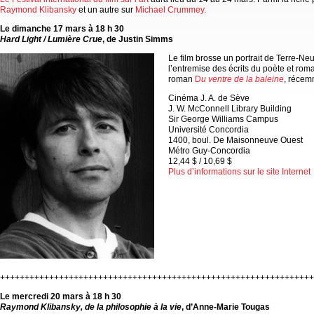
Raymond Klibansky
et un autre sur
Michael Crummey.
Le dimanche 17 mars à 18 h 30
Hard Light / Lumière Crue
, de Justin Simms
Le film brosse un portrait de Terre-Ne
l’entremise des écrits du poète et rom
roman
D
u ventre de la baleine
, récem
Cinéma J. A. de Sève
J. W. McConnell Library Building
Sir George Williams Campus
Université Concordia
1400, boul. De Maisonneuve Ouest
Métro Guy-Concordia
12,44 $ / 10,69 $
Plus d’informations sur le site Internet
++++++++++++++++++++++++++++++++++++++++++++++++++++++++++++++++
Le mercredi 20 mars à 18 h 30
Raymond Klibansky, de la philosophie à la vie
, d’Anne-Marie Tougas