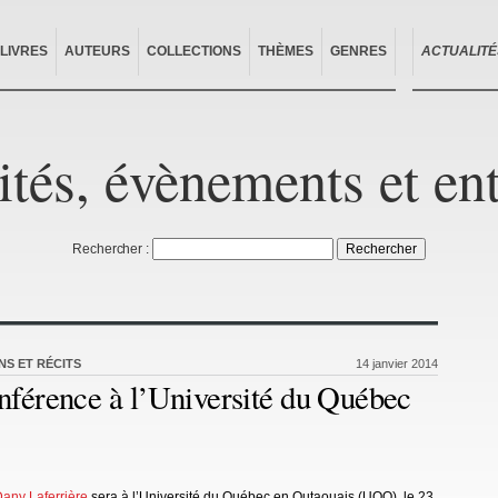
LIVRES
AUTEURS
COLLECTIONS
THÈMES
GENRES
ACTUALITÉ
ités, évènements et en
Rechercher :
S ET RÉCITS
14 janvier 2014
nférence à l’Université du Québec
any Laferrière
sera à l’Université du Québec en Outaouais (UQO), le 23