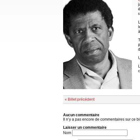
j
é
r
L
l
à
T
p
d
U
L
c
« Billet précédent
Aucun commentaire
Il n’y a pas encore de commentaires sur ce bil
Laisser un commentaire
Nom