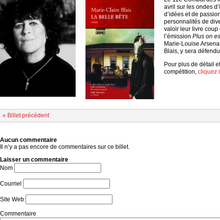
avril sur les ondes 
d’idées et de passio
personnalités de dive
valoir leur livre cou
l’émission
Plus on est
Marie-Louise Arsena
Blais, y sera défend
Pour plus de détail et
compétition,
cliquez i
« Billet précédent
Aucun commentaire
Il n’y a pas encore de commentaires sur ce billet.
Laisser un commentaire
Nom
Courriel
Site Web
Commentaire