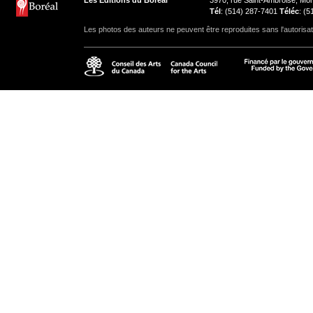
Les Éditions du Boréal
3970, rue Saint-Ambroise, M
Tél
: (514) 287-7401
Téléc
: (
Les photos des auteurs ne peuvent être reproduites sans l'autorisat