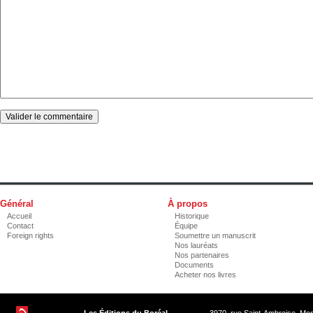
Général
À propos
Accueil
Historique
Contact
Équipe
Foreign rights
Soumettre un manuscrit
Nos lauréats
Nos partenaires
Documents
Acheter nos livres