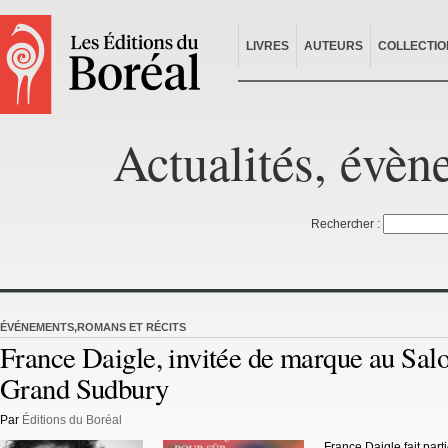
LIVRES
AUTEURS
COLLECTIO
Actualités, évèn
Rechercher :
ÉVÉNEMENTS
,
ROMANS ET RÉCITS
France Daigle, invitée de marque au Salo
Grand Sudbury
Par
Éditions du Boréal
France Daigle fait part