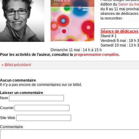
édition du
Salon du li
du 8 au 11 mai prochai
séances de dédicaces e
la rencontrer.
_________________
Séance de dédicaces
Stand # 1
Vendredi 9 mai : 18 h 
Samedi 10 mai : 13 h 3
Dimanche 11 mai : 14 h à 15 h
Pour les activités de l’auteur, consultez la
programmation complète
.
« Billet précédent
Aucun commentaire
Il n’y a pas encore de commentaires sur ce billet.
Laisser un commentaire
Nom
Courriel
Site Web
Commentaire