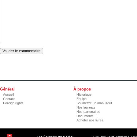
Général
À propos
Accueil
Historique
Contact
Équipe
Foreign rights
Soumettre un manuscrit
Nos lauréats
Nos partenaires
Documents
Acheter nos livres