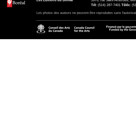
Les Éditions du Boréal
3970, rue Saint-Ambroise, M
Tél
: (514) 287-7401
Téléc
: (
Les photos des auteurs ne peuvent être reproduites sans l'autorisat