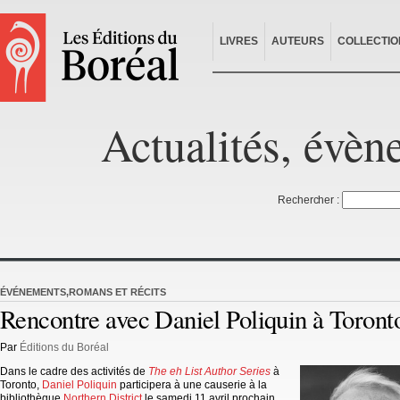
LIVRES
AUTEURS
COLLECTIO
Actualités, évèn
Rechercher :
ÉVÉNEMENTS
,
ROMANS ET RÉCITS
Rencontre avec Daniel Poliquin à Toront
Par
Éditions du Boréal
Dans le cadre des activités de
The eh List Author Series
à
Toronto,
Daniel Poliquin
participera à une causerie à la
bibliothèque
Northern District
le samedi 11 avril prochain