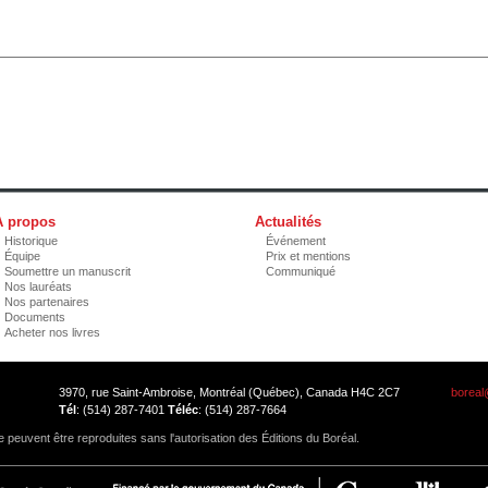
À propos
Actualités
Historique
Événement
Équipe
Prix et mentions
Soumettre un manuscrit
Communiqué
Nos lauréats
Nos partenaires
Documents
Acheter nos livres
3970, rue Saint-Ambroise, Montréal (Québec), Canada H4C 2C7
boreal
Tél
: (514) 287-7401
Téléc
: (514) 287-7664
 peuvent être reproduites sans l'autorisation des Éditions du Boréal.