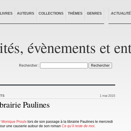
LIVRES
AUTEURS
COLLECTIONS
THÈMES
GENRES
ACTUALITÉ
ités, évènements et en
Rechercher :
ITS
1 mai 2015
brairie Paulines
r
Monique Proulx
lors de son passage à la librairie Paulines le mercredi
pour une causerie autour de son roman
Ce qu’il reste de moi
.