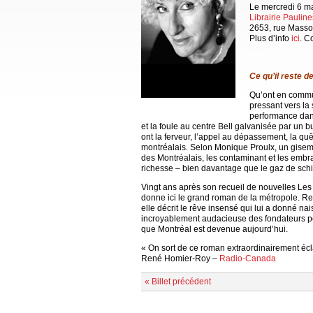
Le mercredi 6 ma
Librairie Pauline
2653, rue Masso
Plus d’info
ici
. C
***
Ce qu’il reste d
Qu’ont en commu
pressant vers la
performance dans
et la foule au centre Bell galvanisée par un b
ont la ferveur, l’appel au dépassement, la qu
montréalais. Selon Monique Proulx, un gisem
des Montréalais, les contaminant et les embras
richesse – bien davantage que le gaz de schi
Vingt ans après son recueil de nouvelles Le
donne ici le grand roman de la métropole. Re
elle décrit le rêve insensé qui lui a donné n
incroyablement audacieuse des fondateurs p
que Montréal est devenue aujourd’hui.
« On sort de ce roman extraordinairement éc
René Homier-Roy –
Radio-Canada
« Billet précédent