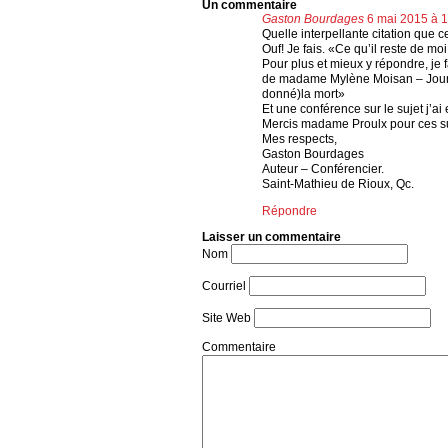
Un commentaire
Gaston Bourdages
6 mai 2015 à 1
Quelle interpellante citation que c
Ouf! Je fais. «Ce qu’il reste de mo
Pour plus et mieux y répondre, je 
de madame Mylène Moisan – Journal
donné)la mort»
Et une conférence sur le sujet j’a
Mercis madame Proulx pour ces sup
Mes respects,
Gaston Bourdages
Auteur – Conférencier.
Saint-Mathieu de Rioux, Qc.
Répondre
Laisser un commentaire
Nom
Courriel
Site Web
Commentaire