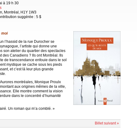
i à 19 h 30
s
n, Montréal, H1Y 1W3
ontribution suggérée : 5 $
e moi
n l’hassid de la rue Durocher se
 synagogue, l’artiste qui donne une
 son atelier du quartier des spectacles
ut des Canadiens ? Ils ont Montréal. Ils
ête de transcendance enfouie dans le sol
ent mystique se cache sous les pieds
ant, et c’est là leur plus grande
ste.
s Aurores montréales, Monique Proulx
montant aux origines mêmes de la ville,
aissance. Elle montre comment la vision
erdure dans le concentré d’humanité
lairé. Un roman qui m’a comblé. »
Billet suivant »