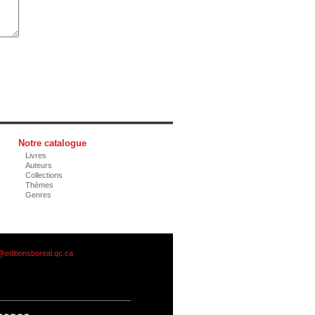
Notre catalogue
Livres
Auteurs
Collections
Thèmes
Genres
@editionsboreal.qc.ca