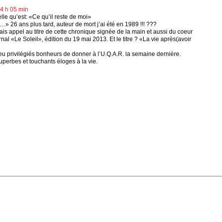
4 h 05 min
elle qu’est: «Ce qu’il reste de moi»
i…» 26 ans plus tard, auteur de mort j’ai été en 1989 !!! ???
fais appel au titre de cette chronique signée de la main et aussi du coeur
 «Le Soleil», édition du 19 mai 2013. Et le titre ? «La vie après(avoir
i eu privilégiés bonheurs de donner à l’U.Q.A.R. la semaine dernière.
erbes et touchants éloges à la vie.