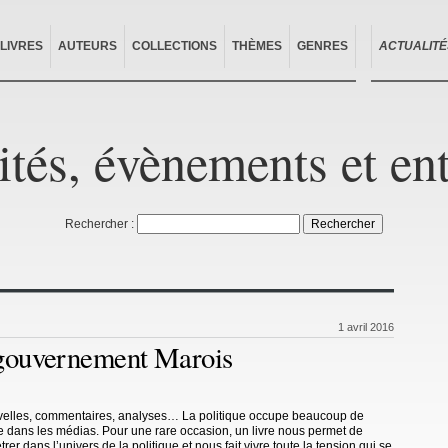
LIVRES
AUTEURS
COLLECTIONS
THÈMES
GENRES
ACTUALITÉ
ités, évènements et en
Rechercher :
1 avril 2016
 gouvernement Marois
elles, commentaires, analyses… La politique occupe beaucoup de
e dans les médias. Pour une rare occasion, un livre nous permet de
rer dans l’univers de la politique et nous fait vivre toute la tension qui se