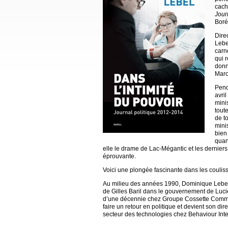
cach
Jour
Boréa
Dire
Lebe
carn
qui r
donn
Maro
Pend
avri
mini
tout
de t
mini
bien
quand
elle le drame de Lac-Mégantic et les dernie
éprouvante.
Voici une plongée fascinante dans les coulis
Au milieu des années 1990, Dominique Lebel 
de Gilles Baril dans le gouvernement de Luc
d’une décennie chez Groupe Cossette Communic
faire un retour en politique et devient son di
secteur des technologies chez Behaviour Interac