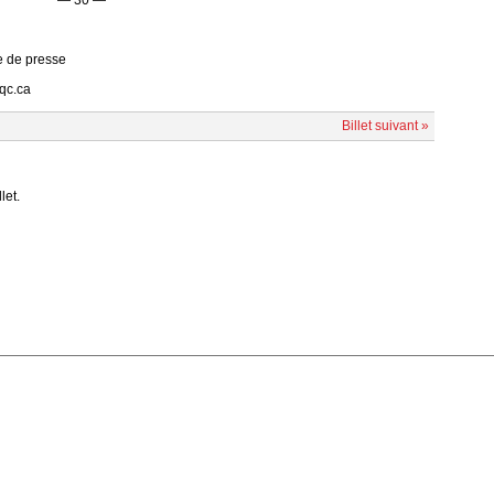
e de presse
qc.ca
Billet suivant »
let.