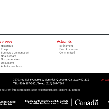
À propos
Actualités
Historique
Événement
Équipe
Prix et mentions
Soumettre un manuscrit
Communiqué
Nos lauréats
Nos partenaires
Documents
Acheter nos livres
3970, rue Saint-Ambroise, Montréal (Québec), Canada H4C 2C7
boreal
Tél
: (514) 287-7401
Téléc
: (514) 287-7664
 peuvent être reproduites sans l'autorisation des Éditions du Boréal.