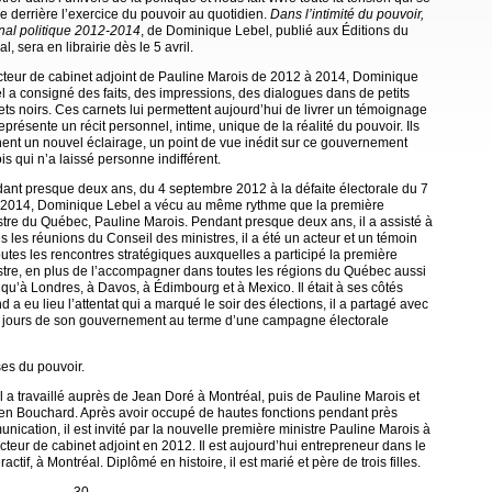
e derrière l’exercice du pouvoir au quotidien.
Dans l’intimité du pouvoir,
nal politique 2012-2014
, de Dominique Lebel, publié aux Éditions du
l, sera en librairie dès le 5 avril.
cteur de cabinet adjoint de Pauline Marois de 2012 à 2014, Dominique
l a consigné des faits, des impressions, des dialogues dans de petits
ets noirs. Ces carnets lui permettent aujourd’hui de livrer un témoignage
eprésente un récit personnel, intime, unique de la réalité du pouvoir. Ils
ent un nouvel éclairage, un point de vue inédit sur ce gouvernement
is qui n’a laissé personne indifférent.
ant presque deux ans, du 4 septembre 2012 à la défaite électorale du 7
l 2014, Dominique Lebel a vécu au même rythme que la première
stre du Québec, Pauline Marois. Pendant presque deux ans, il a assisté à
es les réunions du Conseil des ministres, il a été un acteur et un témoin
outes les rencontres stratégiques auxquelles a participé la première
stre, en plus de l’accompagner dans toutes les régions du Québec aussi
 qu’à Londres, à Davos, à Édimbourg et à Mexico. Il était à ses côtés
 a eu lieu l’attentat qui a marqué le soir des élections, il a partagé avec
rs jours de son gouvernement au terme d’une campagne électorale
ses du pouvoir.
a travaillé auprès de Jean Doré à Montréal, puis de Pauline Marois et
ien Bouchard. Après avoir occupé de hautes fonctions pendant près
ation, il est invité par la nouvelle première ministre Pauline Marois à
recteur de cabinet adjoint en 2012. Il est aujourd’hui entrepreneur dans le
tif, à Montréal. Diplômé en histoire, il est marié et père de trois filles.
— 30 —