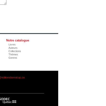
Notre catalogue
Livres
Auteurs
Collections
Thèmes
Genres
@editionsboreal.qc.ca