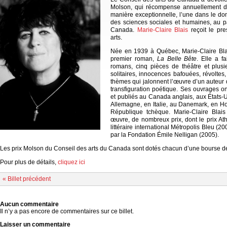
Molson, qui récompense annuellement d
manière exceptionnelle, l’une dans le dom
des sciences sociales et humaines, au pat
Canada.
Marie-Claire Blais
reçoit le pre
arts.
Née en 1939 à Québec, Marie-Claire Blai
premier roman,
La Belle Bête
. Elle a f
romans, cinq pièces de théâtre et plusi
solitaires, innocences bafouées, révoltes
thèmes qui jalonnent l’œuvre d’un auteur
transfiguration poétique. Ses ouvrages on
et publiés au Canada anglais, aux États-
Allemagne, en Italie, au Danemark, en H
République tchèque. Marie-Claire Blai
œuvre, de nombreux prix, dont le prix At
littéraire international Métropolis Bleu (20
par la Fondation Émile Nelligan (2005).
Les prix Molson du Conseil des arts du Canada sont dotés chacun d’une bourse d
Pour plus de détails,
cliquez ici
« Billet précédent
Aucun commentaire
Il n’y a pas encore de commentaires sur ce billet.
Laisser un commentaire