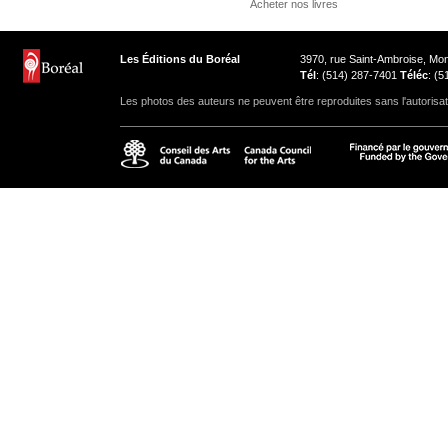
Acheter nos livres
Les Éditions du Boréal
3970, rue Saint-Ambroise, M
Tél
: (514) 287-7401
Téléc
: (
Les photos des auteurs ne peuvent être reproduites sans l'autorisat