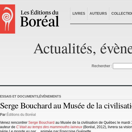
LIVRES
AUTEURS
COLLECTIO
Actualités, évèn
Rechercher :
ESSAIS ET DOCUMENTS
,
ÉVÉNEMENTS
Serge Bouchard au Musée de la civilisat
Par
Éditions du Boréal
Venez rencontrer
Serge Bouchard
au Musée de la civilisation de Québec le mardi 1
auteur de
C’était au temps des mammouths laineux
(Boréal, 2012), livrera sa visi
série
Le monde vu par…
animée par Françoise Guénette.