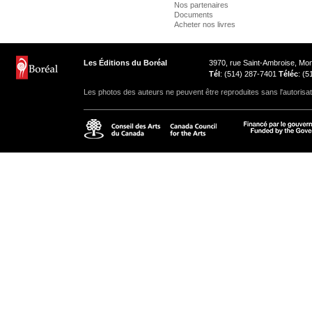
Nos partenaires
Documents
Acheter nos livres
Les Éditions du Boréal
3970, rue Saint-Ambroise, M
Tél
: (514) 287-7401
Téléc
: (
Les photos des auteurs ne peuvent être reproduites sans l'autorisat