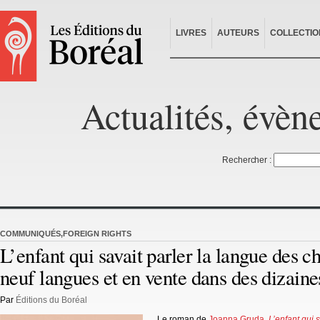
LIVRES
AUTEURS
COLLECTIO
Actualités, évèn
Rechercher :
COMMUNIQUÉS
,
FOREIGN RIGHTS
L’enfant qui savait parler la langue des ch
neuf langues et en vente dans des dizaine
Par
Éditions du Boréal
Le roman de
Joanna Gruda
,
L’enfant qui 