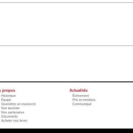
À propos
Actualités
Historique
Événement
Équipe
Prix et mentions
Soumettre un manuscrit
Communiqué
Nos lauréats
Nos partenaires
Documents
Acheter nos livres