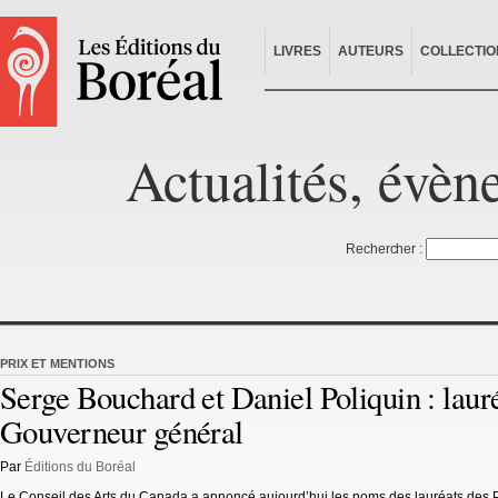
LIVRES
AUTEURS
COLLECTIO
Actualités, évèn
Rechercher :
PRIX ET MENTIONS
Serge Bouchard et Daniel Poliquin : laur
Gouverneur général
Par
Éditions du Boréal
Le Conseil des Arts du Canada a annoncé aujourd’hui les noms des lauréats des Pr