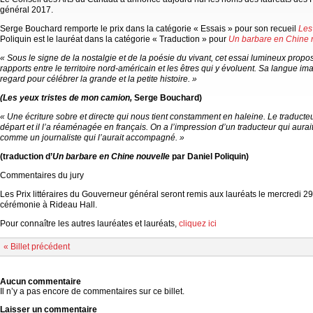
général 2017.
Serge Bouchard remporte le prix dans la catégorie « Essais » pour son recueil
Les
Poliquin est le lauréat dans la catégorie « Traduction » pour
Un barbare en Chine 
« Sous le signe de la nostalgie et de la poésie du vivant, cet essai lumineux prop
rapports entre le territoire nord-américain et les êtres qui y évoluent. Sa langue im
regard pour célébrer la grande et la petite histoire. »
(Les yeux tristes de mon camion,
Serge Bouchard)
« Une écriture sobre et directe qui nous tient constamment en haleine. Le traducteur
départ et il l’a réaménagée en français. On a l’impression d’un traducteur qui aurai
comme un journaliste qui l’aurait accompagné. »
(traduction d’
Un barbare en Chine nouvelle
par Daniel Poliquin)
Commentaires du jury
Les Prix littéraires du Gouverneur général seront remis aux lauréats le mercredi 
cérémonie à Rideau Hall.
Pour connaître les autres lauréates et lauréats,
cliquez ici
« Billet précédent
Aucun commentaire
Il n’y a pas encore de commentaires sur ce billet.
Laisser un commentaire